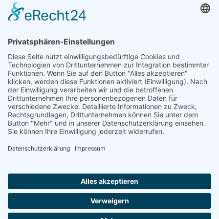
Datenschutzerklärung
|
Informationen
|
Login-
Logout
Mülheim
|
Hamburg
|
München
|
Düsseldorf
|
Essen
|
Duisburg
Copyright © 2026 | www.lebenshilfe24.de |
Zeppelinstraße 11 - 45470 Mülheim an der Ruhr -
Telefon: 0208 58294457
Öffnungszeiten: Montag - Donnerstag 8 - 17 Uhr,
Freitag 8 - 15 Uhr
*Die Bezeichnungen
24 Stunden Betreuung
,
24h-Betreuung
,
24h Pflege
und
24 Stunden Pflege
sind Branchenbezeichnungen, die sich im allgemeinen
Sprachgebrauch für die von uns angebotene Leistung etabliert haben. Wir
möchten vorsorglich darauf hinweisen, dass mit unserem Angebot nicht
einhergeht, dass die Betreuungskräfte ununterbrochen arbeiten.
Pausenzeiten sind bereits aufgrund von gesetzlichen Vorgaben (u.a.
arbeitszeitlichen Vorschriften) einzuhalten.
Für weitere Erläuterungen steht